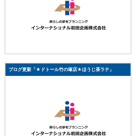
ブログ更新「★ドトール竹の塚店★ほうじ茶ラテ」